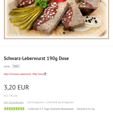
Schwarz-Leberwurst 190g Dose
3215
Art.Nr.:
http://Schwarz-Leberwurst 190g Dose
3,20 EUR
incl. 7 % USt
zzgl. Versandkosten
0,19 Kilogramm / 16,84 EUR pro Kilogramm
Sofort
Lieferzeit 4-5 Tage innerhalb Deutschland
Gewicht 0,25 kg
versandfähig,