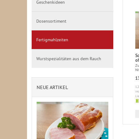
Geschenkideen
Dosensortiment
Fertigmahlzeiten
S
Wurstspezialitäten aus dem Rauch
o
Zu
Ni
1
NEUE ARTIKEL
1,
in
Li
4-
5
Ta
inn
De