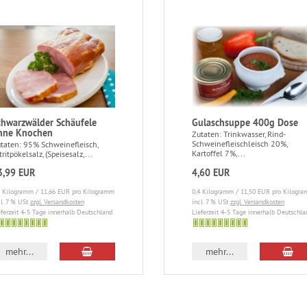
chwarzwälder Schäufele
Gulaschsuppe 400g Dose
hne Knochen
Zutaten: Trinkwasser, Rind-
Schweinefleischleisch 20%,
taten: 95% Schweinefleisch,
Kartoffel 7%,...
tritpökelsalz, (Speisesalz,...
3,99 EUR
4,60 EUR
2 Kilogramm / 11,66 EUR pro Kilogramm
0,4 Kilogramm / 11,50 EUR pro Kilogr
cl. 7 % USt
zzgl. Versandkosten
incl. 7 % USt
zzgl. Versandkosten
eferzeit 4-5 Tage innerhalb Deutschland
Lieferzeit 4-5 Tage innerhalb Deutschla
4-
5
mehr...
mehr...
ge
Tage
erhalb
innerhalb
utschland
Deutschland