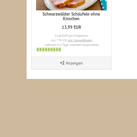
Schwarzwälder Schäufele ohne
Knochen
13,99 EUR
11,66 EUR pro Kilogramm
incl. 7 % USt
zzgl. Versandkosten
Lieferzeit 4-5 Tage innerhalb Deutschland
4-
5
+2
Anzeigen
Tage
innerhalb
Deutschland