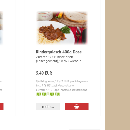
Rindergulasch 400g Dose
Zutaten: 52% Rindfleisch
(Frischgewicht), 18 % Zwiebeln...
5,49 EUR
amm
0,4 Kilogramm / 13,73 EUR pro Kilogramm
incl. 7 % USt
zzgl. Versandkosten
nd
Lieferzeit 4-5 Tage innerhalb Deutschland
4-
5
mehr...
Tage
innerhalb
Deutschland